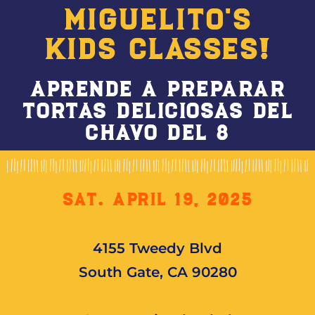
miguelito's
kids classes!
Aprende a preparar
tortas deliciosas del
Chavo del 8
SAT. APRIL 19, 2025
4155 Tweedy Blvd
South Gate, CA 90280