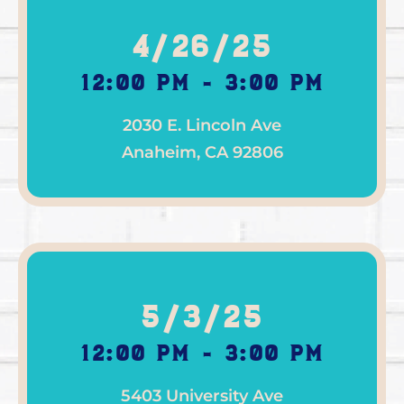
4/26/25
12:00 pm - 3:00 pm
2030 E. Lincoln Ave
Anaheim, CA 92806
5/3/25
12:00 pm - 3:00 pm
5403 University Ave