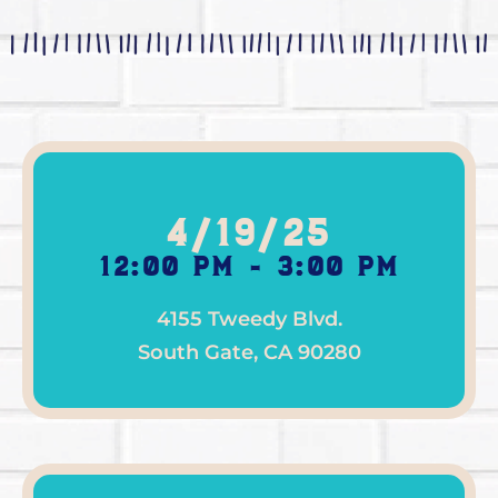
4/19/25
12:00 pm - 3:00 pm
4155 Tweedy Blvd.
South Gate, CA 90280