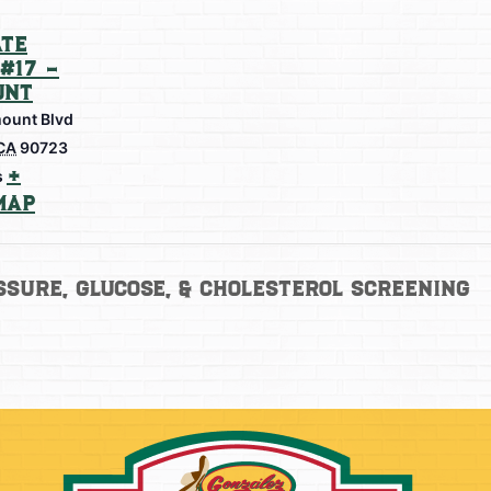
te
#17 –
unt
ount Blvd
CA
90723
+
s
Map
sure, Glucose, & Cholesterol Screening