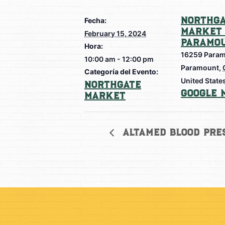
Northga
Fecha:
Market 
February 15, 2024
Paramo
Hora:
16259 Param
10:00 am - 12:00 pm
Paramount
,
Categoría del Evento:
United State
Northgate
Google 
Market
AltaMed Blood Pres