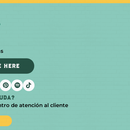
as
E HERE
yuda?
ntro de atención al cliente
s