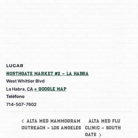
LUGAR
Northgate Market #2 – La Habra
West Whittier Blvd
La Habra
,
CA
+ Google Map
Teléfono
714-507-7602
Alta Med Flu
Alta Med Mammogram
Outreach – Los Angeles
Clinic – South
Gate