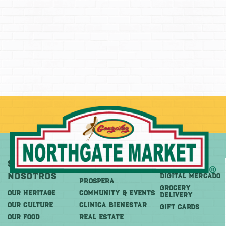
Sobre
Más
Comprar
Nosotros
DIGITAL MERCADO
PROSPERA
Grocery
OUR HERITAGE
COMMUNITY & EVENTS
Delivery
OUR CULTURE
CLINICA BIENESTAR
GIFT CARDS
OUR FOOD
REAL ESTATE