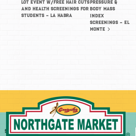
Lot Event w/free hair cuts
Pressure &
and health screenings for
Body Mass
students – La Habra
Index
Screenings – El
Monte
Sobre
Más
Comprar