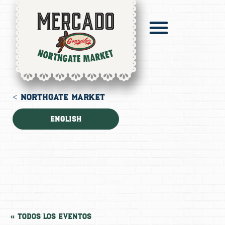
Sobre Nosotros
El Directorio
Pronto Catering
Digital Mercado
< NORTHGATE MARKET
English
« Todos los Eventos