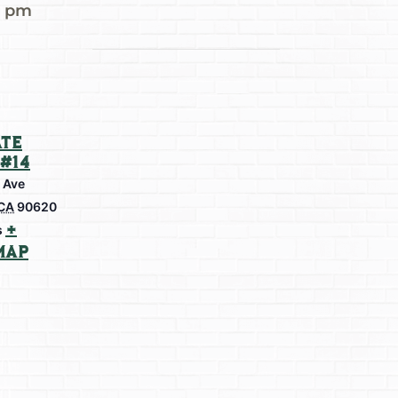
0 pm
te
#14
 Ave
CA
90620
+
s
Map