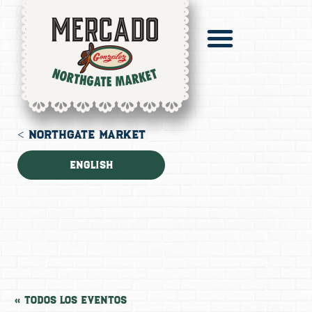
Sobre Nosotros
El Directorio
Pronto Catering
Digital Mercado
< NORTHGATE MARKET
English
« Todos los Eventos