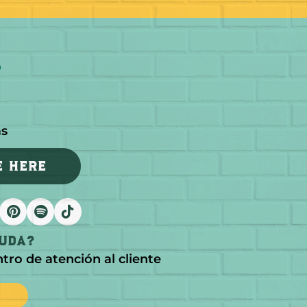
as
E HERE
yuda?
ntro de atención al cliente
s