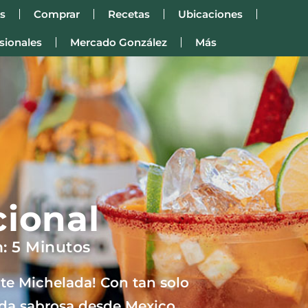
s
Comprar
Recetas
Ubicaciones
sionales
Mercado González
Más
cional
: 5 Minutos
nte Michelada! Con tan solo
ida sabrosa desde Mexico