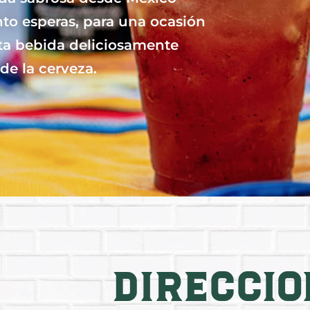
anto esperas, para una ocasión
sta bebida deliciosamente
de la cerveza.
s
Direcci