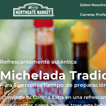
Sobre Nosotro
Carreras Profe
Refrescantemente auténtica
Michelada Tradi
Para 1 personas
Tiempo de preparación
¡Convierte tu Corona Extra en una refresca
unos cuantos pasos, puedes traer esta beb