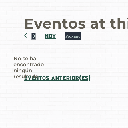
Eventos at th
Hoy
Próximo
Seleccionar
fecha.
No se ha
encontrado
Notice
ningún
resultado.
Eventos
anterior(es)