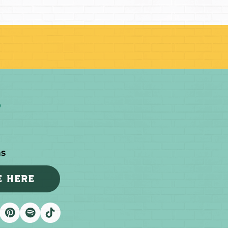
as
E HERE