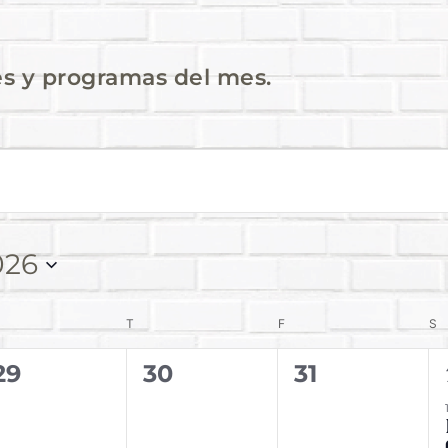
es y programas del mes.
026
T
F
S
0
0
0
29
30
31
eventos,
eventos,
eventos,