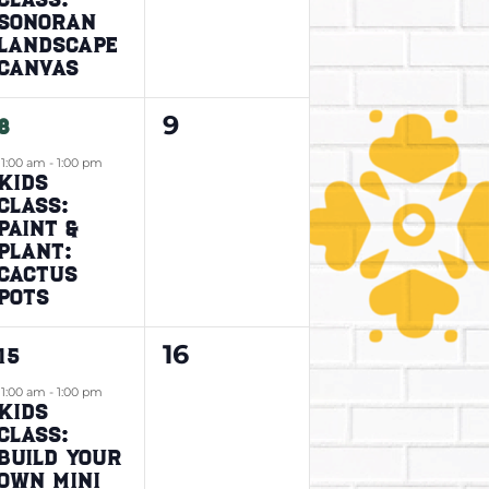
Sonoran
Landscape
Canvas
1
0
9
8
evento,
eventos,
11:00 am
-
1:00 pm
Kids
Class:
Paint &
Plant:
Cactus
Pots
1
0
16
15
evento,
eventos,
11:00 am
-
1:00 pm
Kids
Class:
Build Your
Own Mini