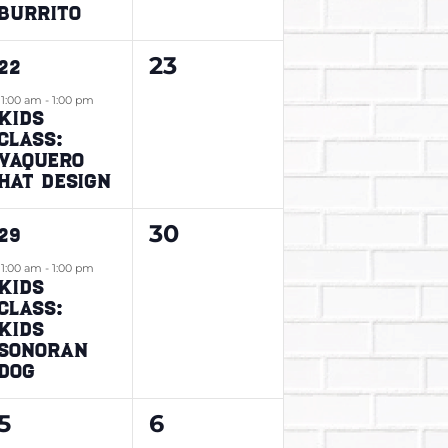
Burrito
1
0
23
22
evento,
eventos,
11:00 am
-
1:00 pm
Kids
Class:
Vaquero
Hat Design
1
0
30
29
evento,
eventos,
11:00 am
-
1:00 pm
Kids
Class:
Kids
Sonoran
Dog
0
0
5
6