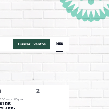
Navegaci
Buscar Eventos
Mes
de
vistas
de
Evento
S
1
0
2
1
evento,
eventos,
11:00 am
-
1:00 pm
Kids
Class: