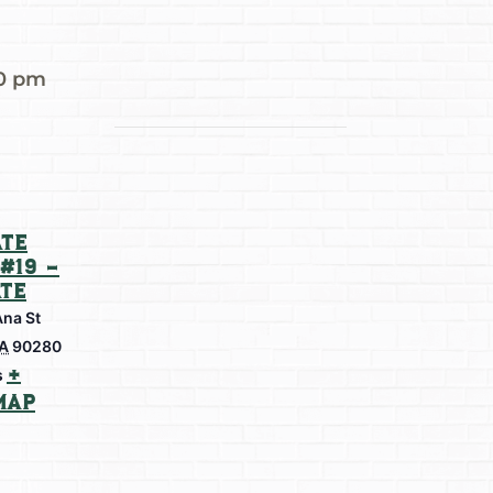
00 pm
te
#19 –
te
Ana St
A
90280
+
s
Map