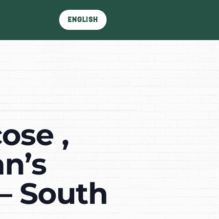
English
ose ,
n’s
– South