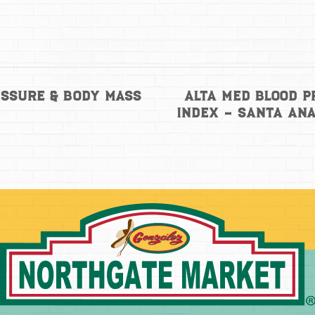
Alta Med Blood P
essure & Body Mass
Index – Santa An