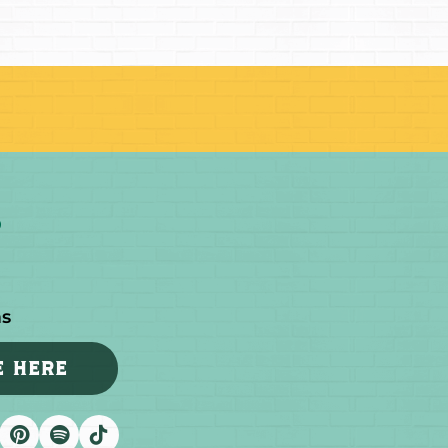
as
E HERE