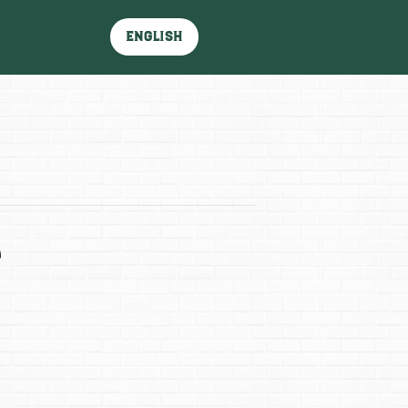
English
e