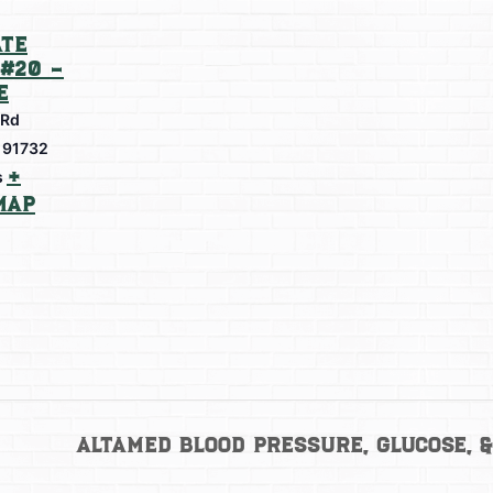
te
#20 –
e
 Rd
91732
+
s
Map
AltaMed Blood Pressure, Glucose, 