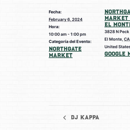
Northga
Fecha:
Market 
February 6, 2024
El Mont
Hora:
3828 N Peck
10:00 am - 1:00 pm
El Monte
,
CA
Categoría del Evento:
United State
Northgate
Google 
Market
DJ Kappa