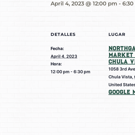
April 4, 2023 @ 12:00 pm
-
6:30
DETALLES
LUGAR
Northga
Fecha:
Market 
April 4, 2023
Chula V
Hora:
1058 3rd Av
12:00 pm - 6:30 pm
Chula Vista
,
United State
Google 