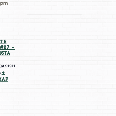
 pm
te
#27 –
ista
e
CA
91911
+
s
Map