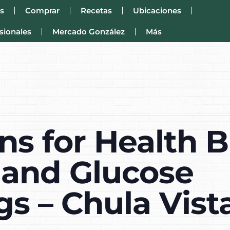
s
Comprar
Recetas
Ubicaciones
sionales
Mercado González
Más
s for Health B
 and Glucose
s – Chula Vist