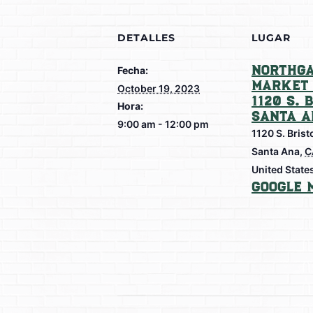
DETALLES
LUGAR
Northga
Fecha:
Market 
October 19, 2023
1120 S. 
Hora:
Santa A
9:00 am - 12:00 pm
1120 S. Brist
Santa Ana
,
C
United State
Google 