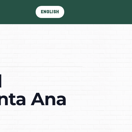
English
d
anta Ana