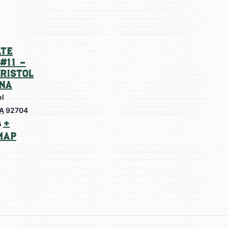
te
#11 –
Bristol
na
ol
A
92704
+
s
Map