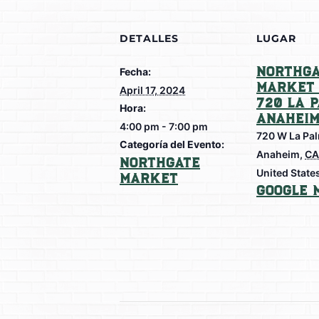
DETALLES
LUGAR
Northga
Fecha:
Market 
April 17, 2024
720 La 
Hora:
Anahei
4:00 pm - 7:00 pm
720 W La Pa
Categoría del Evento:
Anaheim
,
CA
Northgate
United State
Market
Google 