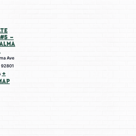
te
#5 –
Palma
m
lma Ave
92801
+
s
Map