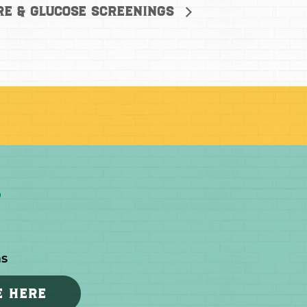
re & Glucose Screenings
as
E HERE