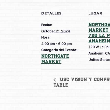
DETALLES
LUGAR
Northga
Fecha:
Market 
October 21, 2024
720 La 
Hora:
Anahei
4:00 pm - 6:00 pm
720 W La Pa
Categoría del Evento:
Anaheim
,
CA
Northgate
United State
Market
USC Vision y Comp
Table