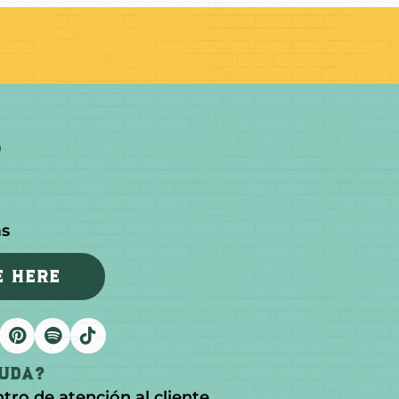
as
E HERE
yuda?
ntro de atención al cliente