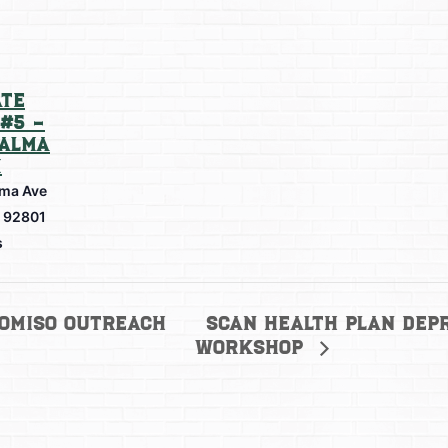
te
#5 –
Palma
m
lma Ave
92801
s
SCAN Health Plan Dep
romiso Outreach
Workshop