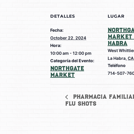
DETALLES
LUGAR
Northga
Fecha:
Market 
October 22, 2024
Habra
Hora:
West Whittie
10:00 am - 12:00 pm
La Habra
,
CA
Categoría del Evento:
Teléfono
Northgate
714-507-76
Market
Pharmacia Familiar
Flu Shots