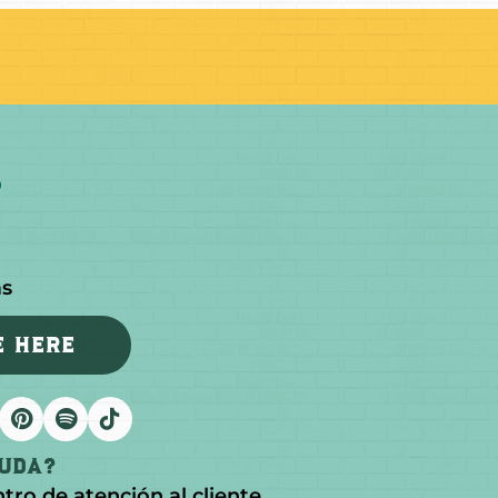
as
E HERE
yuda?
ntro de atención al cliente