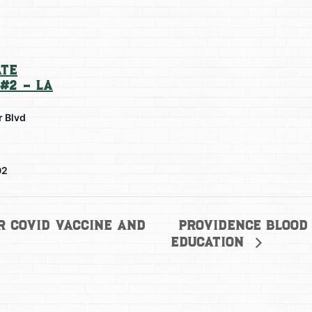
te
#2 – La
r Blvd
02
Providence Blood
 Covid Vaccine and
Education