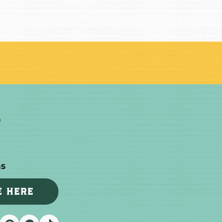
as
E HERE