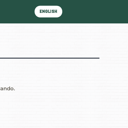
English
cando.