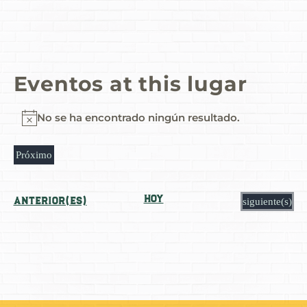
Eventos at this lugar
No se ha encontrado ningún resultado.
Notice
Próximo
Seleccionar
fecha.
Hoy
Eventos
anterior(es)
Eventos
siguiente(s)