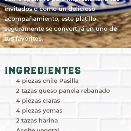
invitados o como un delicioso
acompañamiento, este platillo
seguramente se convertirá en uno de
tus favoritos.
Ingredientes
4 piezas chile Pasilla
2 tazas queso panela rebanado
4 piezas claras
4 piezas yemas
2 tazas harina
Aceite vegetal