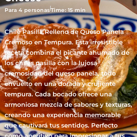
Para 4 personas
Time: 15 min
Chile Pasilla Relleno de Queso Panela
Cremoso en Tempura. Esta irresistible
receta combina el picante ahumado de
los chiles pasilla con la lujosa
cremosidad del queso panela, todo
envuelto en una dorada y crujiente
tempura. Cada bocado ofrece una
armoniosa mezcla de sabores y texturas,
creando una experiencia memorable
que cautivará tus sentidos. Perfecto
como aperitivo para impresionar a tus