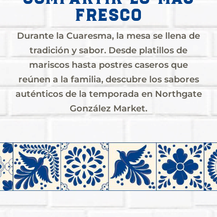
únicos
fresco
Durante la Cuaresma, la mesa se llena de
Desde
tradición y sabor. Desde platillos de
camarones
mariscos hasta postres caseros que
del
Mar
reúnen a la familia, descubre los sabores
de
auténticos de la temporada en Northgate
Cortés
hasta
González Market.
mariscos
recién
pescados,
en
Northgate
González
Market
encontrarás
los
ingredientes
más