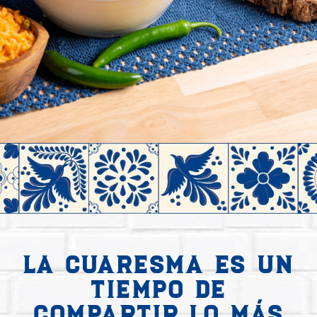
Un
tiempo
La Cuaresma es un
de
tiempo de
sabores
compartir lo más